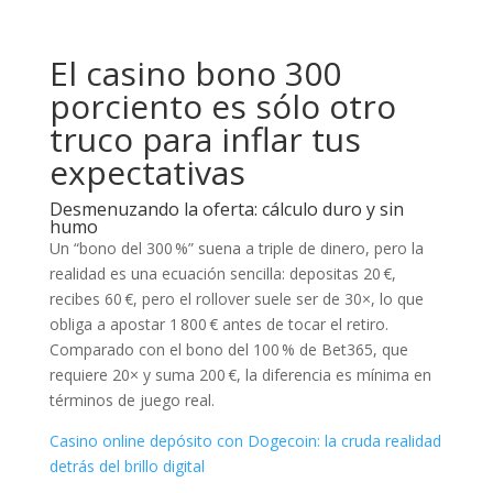
El casino bono 300
porciento es sólo otro
truco para inflar tus
expectativas
Desmenuzando la oferta: cálculo duro y sin
humo
Un “bono del 300 %” suena a triple de dinero, pero la
realidad es una ecuación sencilla: depositas 20 €,
recibes 60 €, pero el rollover suele ser de 30×, lo que
obliga a apostar 1 800 € antes de tocar el retiro.
Comparado con el bono del 100 % de Bet365, que
requiere 20× y suma 200 €, la diferencia es mínima en
términos de juego real.
Casino online depósito con Dogecoin: la cruda realidad
detrás del brillo digital