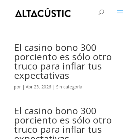
El casino bono 300
porciento es sólo otro
truco para inflar tus
expectativas
por
|
Abr 23, 2026
| Sin categoría
El casino bono 300
porciento es sólo otro
truco para inflar tus
expectativas