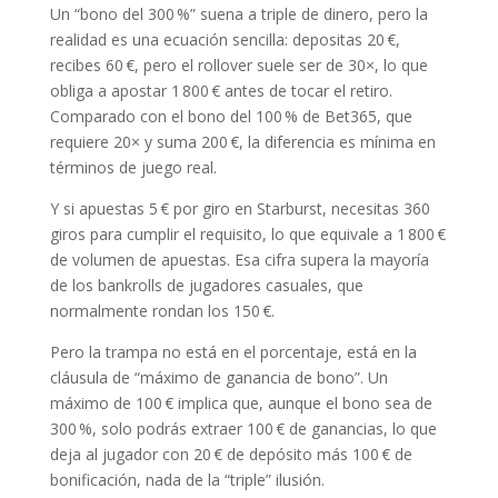
Un “bono del 300 %” suena a triple de dinero, pero la
realidad es una ecuación sencilla: depositas 20 €,
recibes 60 €, pero el rollover suele ser de 30×, lo que
obliga a apostar 1 800 € antes de tocar el retiro.
Comparado con el bono del 100 % de Bet365, que
requiere 20× y suma 200 €, la diferencia es mínima en
términos de juego real.
Y si apuestas 5 € por giro en Starburst, necesitas 360
giros para cumplir el requisito, lo que equivale a 1 800 €
de volumen de apuestas. Esa cifra supera la mayoría
de los bankrolls de jugadores casuales, que
normalmente rondan los 150 €.
Pero la trampa no está en el porcentaje, está en la
cláusula de “máximo de ganancia de bono”. Un
máximo de 100 € implica que, aunque el bono sea de
300 %, solo podrás extraer 100 € de ganancias, lo que
deja al jugador con 20 € de depósito más 100 € de
bonificación, nada de la “triple” ilusión.