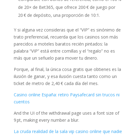
de 20× de Bet365, que ofrece 200 € de juego por
20 € de depósito, una proporción de 10:1.
Y si alguna vez consideras que el “VIP” es sinónimo de
trato preferencial, recuerda que los casinos son más
parecidos a moteles baratos recién pintados: la
palabra “VIP” está entre comillas y el “regalo” no es
más que un señuelo para mover tu dinero.
Porque, al final, la única cosa gratis que obtienes es la
ilusión de ganar, y esa ilusión cuesta tanto como un
ticket de metro de 2,40 € cada día del mes.
Casino online España: retiro Paysafecard sin trucos ni
cuentos
And the UI of the withdrawal page uses a font size of
9 pt, making every number a blur.
La cruda realidad de la sala vip casino online que nadie