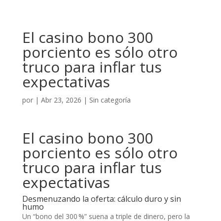
El casino bono 300
porciento es sólo otro
truco para inflar tus
expectativas
por
|
Abr 23, 2026
| Sin categoría
El casino bono 300
porciento es sólo otro
truco para inflar tus
expectativas
Desmenuzando la oferta: cálculo duro y sin
humo
Un “bono del 300 %” suena a triple de dinero, pero la