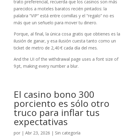
trato preferencial, recuerda que los casinos son más
parecidos a moteles baratos recién pintados: la
palabra “VIP” está entre comillas y el “regalo” no es
más que un señuelo para mover tu dinero.
Porque, al final, la única cosa gratis que obtienes es la
ilusión de ganar, y esa ilusión cuesta tanto como un
ticket de metro de 2,40 € cada día del mes.
And the UI of the withdrawal page uses a font size of
9 pt, making every number a blur.
El casino bono 300
porciento es sólo otro
truco para inflar tus
expectativas
por
|
Abr 23, 2026
| Sin categoría