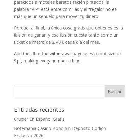
parecidos a moteles baratos recién pintados: la
palabra “VIP” está entre comillas y el “regalo” no es
más que un señuelo para mover tu dinero.
Porque, al final, la única cosa gratis que obtienes es la
ilusión de ganar, y esa ilusión cuesta tanto como un
ticket de metro de 2,40 € cada día del mes.
And the UI of the withdrawal page uses a font size of
9 pt, making every number a blur.
Entradas recientes
Crupier En Español Gratis
Botemania Casino Bono Sin Deposito Codigo
Exclusivo 2026