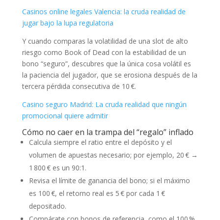
Casinos online legales Valencia: la cruda realidad de
jugar bajo la lupa regulatoria
Y cuando comparas la volatilidad de una slot de alto
riesgo como Book of Dead con la estabilidad de un
bono “seguro”, descubres que la única cosa volátil es
la paciencia del jugador, que se erosiona después de la
tercera pérdida consecutiva de 10 €.
Casino seguro Madrid: La cruda realidad que ningún
promocional quiere admitir
Cómo no caer en la trampa del “regalo” inflado
Calcula siempre el ratio entre el depósito y el
volumen de apuestas necesario; por ejemplo, 20 € →
1 800 € es un 90:1.
Revisa el límite de ganancia del bono; si el máximo
es 100 €, el retorno real es 5 € por cada 1 €
depositado.
Compárate con bonos de referencia, como el 100 %