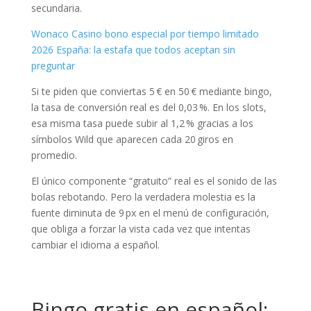
secundaria.
Wonaco Casino bono especial por tiempo limitado
2026 España: la estafa que todos aceptan sin
preguntar
Si te piden que conviertas 5 € en 50 € mediante bingo,
la tasa de conversión real es del 0,03 %. En los slots,
esa misma tasa puede subir al 1,2 % gracias a los
símbolos Wild que aparecen cada 20 giros en
promedio.
El único componente “gratuito” real es el sonido de las
bolas rebotando. Pero la verdadera molestia es la
fuente diminuta de 9 px en el menú de configuración,
que obliga a forzar la vista cada vez que intentas
cambiar el idioma a español.
Bingo gratis en español: