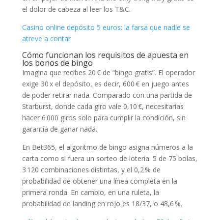
el dolor de cabeza al leer los T&C.
Casino online depósito 5 euros: la farsa que nadie se
atreve a contar
Cómo funcionan los requisitos de apuesta en
los bonos de bingo
Imagina que recibes 20 € de “bingo gratis”. El operador
exige 30 x el depósito, es decir, 600 € en juego antes
de poder retirar nada. Comparado con una partida de
Starburst, donde cada giro vale 0,10 €, necesitarías
hacer 6 000 giros solo para cumplir la condición, sin
garantía de ganar nada.
En Bet365, el algoritmo de bingo asigna números a la
carta como si fuera un sorteo de lotería: 5 de 75 bolas,
3 120 combinaciones distintas, y el 0,2 % de
probabilidad de obtener una línea completa en la
primera ronda. En cambio, en una ruleta, la
probabilidad de landing en rojo es 18/37, o 48,6 %.