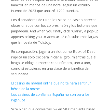
bankroll en menos de una hora, según un estudio
interno de 2023 que analizó 1 200 cuentas.
Los diseñadores de UI de los sitios de casino parecen
obsesionados con los colores neón y los botones que
parpadean. And when you finally click “Claim”, a pop‑up
appears asking you to aceptar 12 cláusulas más largas
que la novela de Tolstoy.
En comparación, jugar a un slot como Book of Dead
implica un solo clic para iniciar el giro, mientras que el
bingo te obliga a marcar cada número, uno a uno,
como si estuvieras en una clase de aritmética de
secundaria.
El casino de madrid online que no te hará sentir un
héroe de la noche
Los casinos de confianza España no son para los
ingenuos
Si te piden que conviertas 5 € en 50 € mediante bingo,