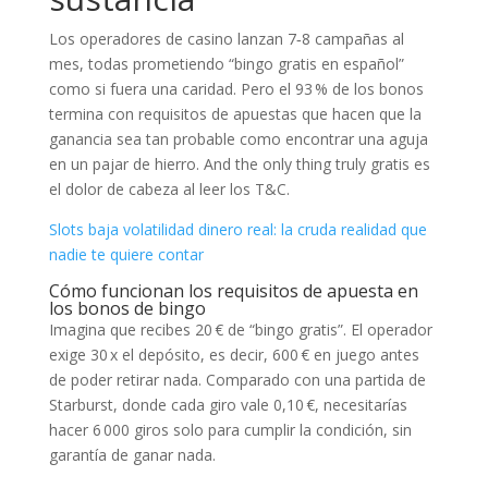
Los operadores de casino lanzan 7‑8 campañas al
mes, todas prometiendo “bingo gratis en español”
como si fuera una caridad. Pero el 93 % de los bonos
termina con requisitos de apuestas que hacen que la
ganancia sea tan probable como encontrar una aguja
en un pajar de hierro. And the only thing truly gratis es
el dolor de cabeza al leer los T&C.
Slots baja volatilidad dinero real: la cruda realidad que
nadie te quiere contar
Cómo funcionan los requisitos de apuesta en
los bonos de bingo
Imagina que recibes 20 € de “bingo gratis”. El operador
exige 30 x el depósito, es decir, 600 € en juego antes
de poder retirar nada. Comparado con una partida de
Starburst, donde cada giro vale 0,10 €, necesitarías
hacer 6 000 giros solo para cumplir la condición, sin
garantía de ganar nada.