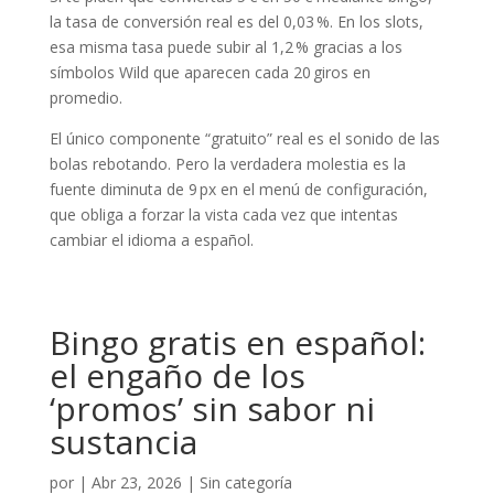
la tasa de conversión real es del 0,03 %. En los slots,
esa misma tasa puede subir al 1,2 % gracias a los
símbolos Wild que aparecen cada 20 giros en
promedio.
El único componente “gratuito” real es el sonido de las
bolas rebotando. Pero la verdadera molestia es la
fuente diminuta de 9 px en el menú de configuración,
que obliga a forzar la vista cada vez que intentas
cambiar el idioma a español.
Bingo gratis en español:
el engaño de los
‘promos’ sin sabor ni
sustancia
por
|
Abr 23, 2026
| Sin categoría