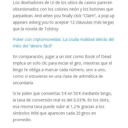
Los diseñadores de UI de los sitios de casino parecen
obsesionados con los colores neón y los botones que
parpadean. And when you finally click “Claim”, a pop‑up
appears asking you to aceptar 12 cláusulas más largas
que la novela de Tolstoy.
Poker con criptomonedas: La cruda realidad detrás del
mito del “dinero fácil”
En comparación, jugar a un slot como Book of Dead
implica un solo clic para iniciar el giro, mientras que el
bingo te obliga a marcar cada número, uno a uno,
como si estuvieras en una clase de aritmética de
secundaria.
Si te piden que conviertas 5 € en 50 € mediante bingo,
la tasa de conversión real es del 0,03 %. En los slots,
esa misma tasa puede subir al 1,2 % gracias a los
símbolos Wild que aparecen cada 20 giros en
promedio.