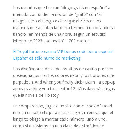
Los usuarios que buscan “bingo gratis en español” a
menudo confunden la noción de “gratis” con “sin
riesgo”. Pero el riesgo es la regla: el 67 % de los
usuarios que aceptan la oferta terminan recortando su
bankroll en menos de una hora, según un estudio
interno de 2023 que analizó 1 200 cuentas.
El “royal fortune casino VIP bonus code bono especial
España” es sólo humo de marketing
Los diseñadores de UI de los sitios de casino parecen
obsesionados con los colores neón y los botones que
parpadean. And when you finally click “Claim”, a pop‑up
appears asking you to aceptar 12 cláusulas más largas
que la novela de Tolstoy.
En comparación, jugar a un slot como Book of Dead
implica un solo clic para iniciar el giro, mientras que el
bingo te obliga a marcar cada número, uno a uno,
como si estuvieras en una clase de aritmética de