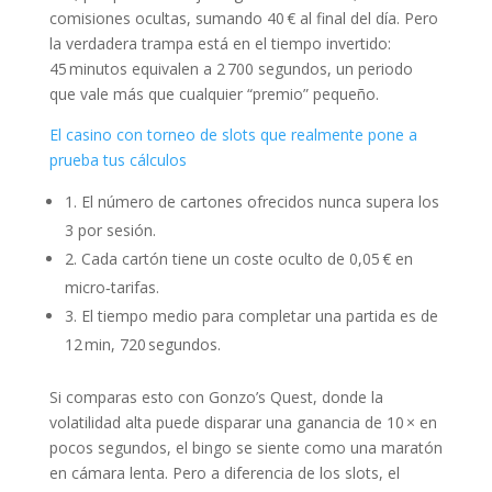
comisiones ocultas, sumando 40 € al final del día. Pero
la verdadera trampa está en el tiempo invertido:
45 minutos equivalen a 2 700 segundos, un periodo
que vale más que cualquier “premio” pequeño.
El casino con torneo de slots que realmente pone a
prueba tus cálculos
1. El número de cartones ofrecidos nunca supera los
3 por sesión.
2. Cada cartón tiene un coste oculto de 0,05 € en
micro‑tarifas.
3. El tiempo medio para completar una partida es de
12 min, 720 segundos.
Si comparas esto con Gonzo’s Quest, donde la
volatilidad alta puede disparar una ganancia de 10 × en
pocos segundos, el bingo se siente como una maratón
en cámara lenta. Pero a diferencia de los slots, el