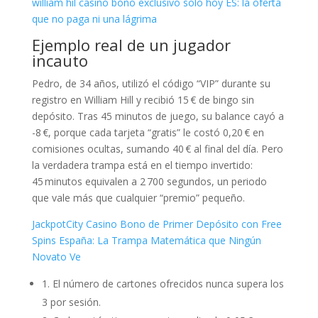
william hil casino bono exclusivo solo hoy ES: la oferta
que no paga ni una lágrima
Ejemplo real de un jugador
incauto
Pedro, de 34 años, utilizó el código “VIP” durante su
registro en William Hill y recibió 15 € de bingo sin
depósito. Tras 45 minutos de juego, su balance cayó a
-8 €, porque cada tarjeta “gratis” le costó 0,20 € en
comisiones ocultas, sumando 40 € al final del día. Pero
la verdadera trampa está en el tiempo invertido:
45 minutos equivalen a 2 700 segundos, un periodo
que vale más que cualquier “premio” pequeño.
JackpotCity Casino Bono de Primer Depósito con Free
Spins España: La Trampa Matemática que Ningún
Novato Ve
1. El número de cartones ofrecidos nunca supera los
3 por sesión.